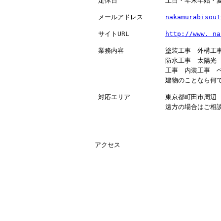
定休日
土日・年末年始・
メールアドレス
nakamurabisou1
サイトURL
http://www. na
業務内容
塗装工事 外構工
防水工事 太陽光
工事 内装工事 
建物のことなら何
対応エリア
東京都町田市周辺
遠方の場合はご相
アクセス