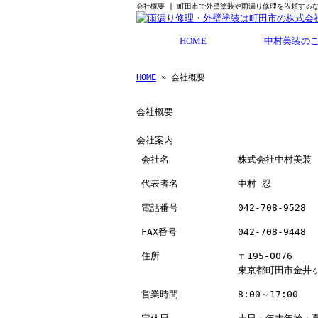
会社概要 | 町田市で外壁塗装や雨漏り修理を依頼する
HOME
中村美装の
HOME
» 会社概要
会社概要
会社案内
会社名
株式会社中村美装
代表者名
中村 忍
電話番号
042-708-9528
FAX番号
042-708-9448
住所
〒195-0076
東京都町田市金井ヶ
営業時間
8:00～17:00